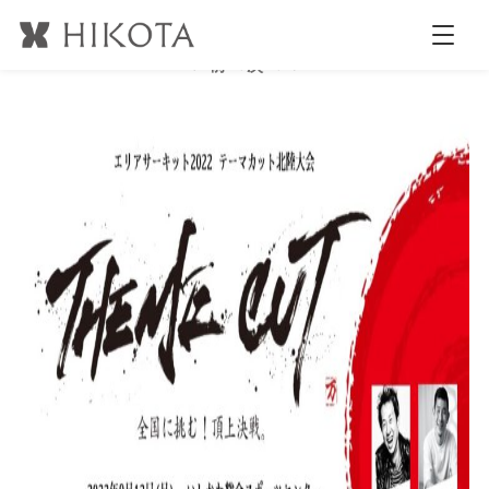
バナー
公開日時:
2022.5.28
980 × 481
(
バナー
)
← 前へ
次へ →